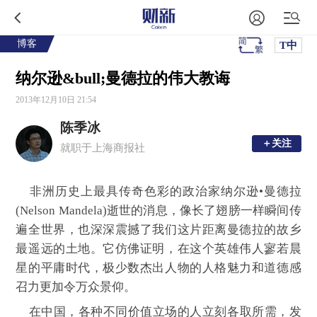
博客
T中
纳尔逊&bull;曼德拉的伟大教诲
2013年12月10日 21:54
陈季冰
＋关注
＋关注
就职于上海商报社
非洲历史上最具传奇色彩的政治家纳尔逊•曼德拉
(Nelson Mandela)
逝世的消息，像长了翅膀一样瞬间传
遍全世界，也深深震撼了我们这片距离曼德拉的故乡
最遥远的土地。它仿佛证明，在这个英雄伟人寥若晨
星的平庸时代，极少数杰出人物的人格魅力和道德感
召力更加令万众景仰。
在中国，各种不同价值立场的人立刻各取所需，发