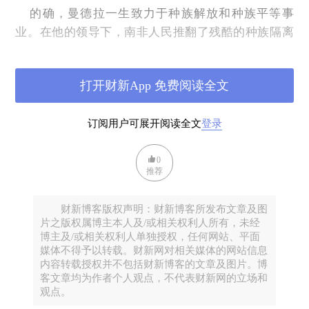
的确，曼德拉一生致力于种族解放和种族平等事
业。在他的领导下，南非人民推翻了残酷的种族隔离
制度，南非黑人赢得了自由和尊严。但平心而论，如
果没有美国和英国政府政策的改弦更张以及施加的强
打开财新App 免费阅读全文
大压力，南非的白人政权恐怕不会那么轻易地放弃已
经享有了几百年的垄断特权。因此，这项伟大的成就
订阅用户可展开阅读全文
登录
和荣誉应当由曼德拉、德克勒克
(FW de Klerk)
、图图
大主教
(Desmond Mpilo Tutu)
等人、全体南非人民以及
0
全世界支持种族平等的人们共同分享。
推荐
曼德拉在
1994
年领导非洲人国民大会
(African
National Congress
，简称“非国大”，
ANC)
赢得首次全
财新博客版权声明：财新博客所发布文章及图
体国民平等参与的民主选举，成为南非历史上首位黑
片之版权属博主本人及/或相关权利人所有，未经
博主及/或相关权利人单独授权，任何网站、平面
人总统。但在接下来的总统任期上，他似乎并未展现
媒体不得予以转载。财新网对相关媒体的网站信息
出与自己的人格感召力相称的行政领导能力。一些人
内容转载授权并不包括财新博客的文章及图片。博
客文章均为作者个人观点，不代表财新网的立场和
指出，他在控制南非艾滋病疫情的蔓延、抑制高失业
观点。
率和愈演愈烈的贫富分化等许多方面的表现都不尽如