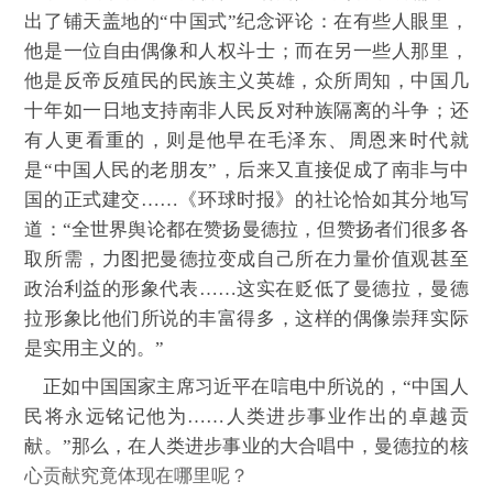
出了铺天盖地的“中国式”纪念评论：在有些人眼里，
他是一位自由偶像和人权斗士；而在另一些人那里，
他是反帝反殖民的民族主义英雄，众所周知，中国几
十年如一日地支持南非人民反对种族隔离的斗争；还
有人更看重的，则是他早在毛泽东、周恩来时代就
是“中国人民的老朋友”，后来又直接促成了南非与中
国的正式建交……《环球时报》的社论恰如其分地写
道：“全世界舆论都在赞扬曼德拉，但赞扬者们很多各
取所需，力图把曼德拉变成自己所在力量价值观甚至
政治利益的形象代表……这实在贬低了曼德拉，曼德
拉形象比他们所说的丰富得多，这样的偶像崇拜实际
是实用主义的。”
正如中国国家主席习近平在唁电中所说的，“中国人
民将永远铭记他为……人类进步事业作出的卓越贡
献。”那么，在人类进步事业的大合唱中，曼德拉的核
心贡献究竟体现在哪里呢？