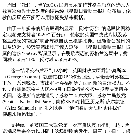
周日（
7
日），当
YouGov
民调显示支持苏格兰独立的选民人
数首次领先于反对者的结果经《星期日泰晤士报》公布后，伦
敦的反应差不多可以用惊慌失措来概括。
由于一年多来的所有民调均显示，反对“苏独”的选民比例稳
定地领先支持者
10-20
个百分点，伦敦的英国中央政府以及苏
格兰政坛的“统派”联合阵线自认已稳操胜券。但随着公投日的
日益迫近，形势突然出现了惊人逆转。《星期日泰晤士报》披
露的这份
YouGov
民调显示，在明确表态的苏格兰选民中，赞
同独立者占
51%
，反对独立者占
49%
。
这一结果公布后不到
12
小时，英国财政大臣乔治·奥斯本
（
George Osborne
）就连忙在
BBC
作出回应，承诺会对苏格兰
下放一系列税收、支出和社会福利等方面的新的自治权力。不
过，前提是苏格兰人民在
9
月
18
日举行的公投中投票决定留在
英国。这理所当然地遭到了苏格兰首席大臣、苏格兰民族党
(Scottish Nationalist Party
，简称
SNP)
领袖亚历克斯·萨尔蒙德
（
Alex Salmond
）的嗤之以鼻：“他们看到无法吓唬住我们，
便想来贿赂我们。”
支持统一的英国三大政党第一次严肃认真地坐到一起，承
诺
携起手来全力以赴阻止这场悲剧的发生。周三（
10
日），保