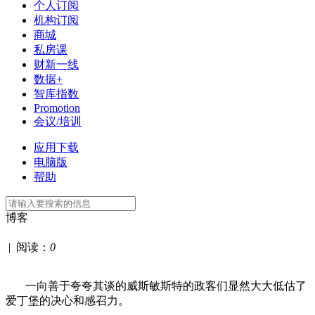
个人订阅
机构订阅
商城
私房课
财新一线
数据+
智库指数
Promotion
会议/培训
应用下载
电脑版
帮助
博客
|
阅读：
0
一向善于夸夸其谈的威斯敏斯特的政客们显然大大低估了
爱丁堡的决心和感召力。