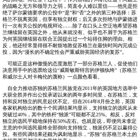
的战略之无方和领导力之弱，简直令人难以置信——他先是拒
绝了萨尔蒙德要求的公投中“是”和“否”之外的第三种选择：苏
格兰不脱离英国，但享有独立财权；后又多次拒绝
与萨蒙德进
行一次有关公投的电视辩论……除了在口头上空泛地希望苏格
兰继续留在英国之外，
他从来就没有、似乎也不屑于为苏格兰
为何英国继续留在联合王国提出过一个站得住脚的理由。相
反，他还经常显得很不耐烦地敦促苏格兰在最快时间内完成公
投，因为“漫长的不确定性会严重威胁英国经济的复苏”。
可能正是这种傲慢的态度激怒了一部分苏格兰人，促使他们
决意用手中的选票给这位
“威斯敏斯特宫的伊顿纨绔”（苏格兰
和威尔士人对卡梅伦的蔑称）一点颜色看看。
自全力推动苏独的苏格兰民族党在
2011
年的英国地方选举中
大获全胜并作出公投承诺以来的两年多时间里，在苏格兰，支
持和反对独立的民意
起伏不定
。但在
2014
年
8
月份之前，英国
各家机构给出的数十个民调结果均显示，支持独立的选民从未
突破过
40%
，其中的铁杆“独派”可能都不足
25%
。相反，反对
独立的选民平稳地保持在
50%
左右。也就是说，即便尚未拿定
主意的中间选民最终全部倒向支持独立，独派仍不足以赢得公
投。有些民调结果还颇为讽刺地显示，“苏独”在苏格兰本土的