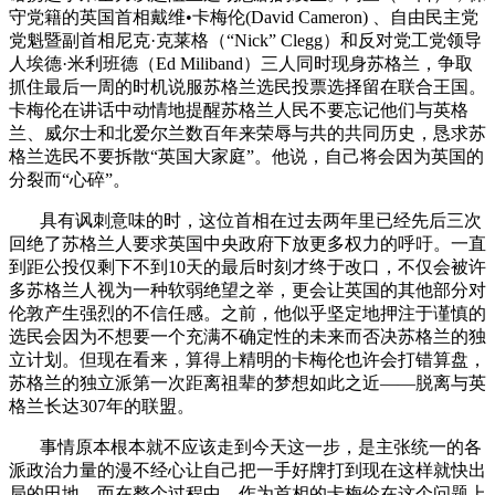
守党籍的英国首相戴维•卡梅伦
(David Cameron)
、自由民主党
党魁暨副首相尼克·克莱格（“
Nick
”
Clegg
）和反对党工党领导
人埃德·米利班德（
Ed Miliband
）三人同时现身苏格兰，争取
抓住最后一周的时机说服苏格兰选民投票选择留在联合王国。
卡梅伦在讲话中动情地提醒苏格兰人民不要忘记他们与英格
兰、威尔士和北爱尔兰数百年来荣辱与共的共同历史，恳求苏
格兰选民不要拆散“英国大家庭”。他说，自己将会因为英国的
分裂而“心碎”。
具有讽刺意味的时，这位首相在过去两年里已经先后三次
回绝了苏格兰人要求英国中央政府下放更多权力的呼吁。一直
到距公投仅剩下不到
10
天的最后时刻才终于改口，不仅会被许
多苏格兰人视为一种软弱绝望之举，更会让英国的其他部分对
伦敦产生强烈的不信任感。之前，他似乎坚定地押注于谨慎的
选民会因为不想要一个充满不确定性的未来而否决苏格兰的独
立计划。但现在看来，算得上精明的卡梅伦也许会打错算盘，
苏格兰的独立派第一次距离祖辈的梦想如此之近——脱离与英
格兰长达
307
年的联盟。
事情原本根本就不应该走到今天这一步，是主张统一的各
派政治力量的漫不经心让自己把一手好牌打到现在这样就快出
局的田地。而在整个过程中，作为首相的卡梅伦在这个问题上