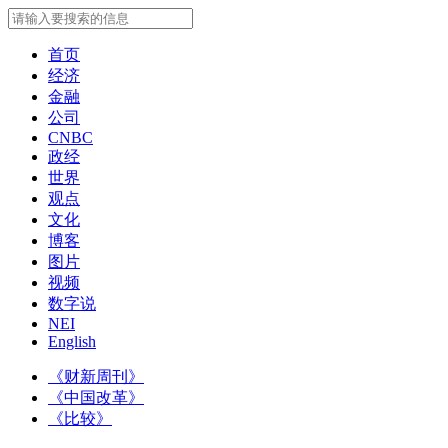
首页
经济
金融
公司
CNBC
政经
世界
观点
文化
博客
图片
视频
数字说
NEI
English
《财新周刊》
《中国改革》
《比较》