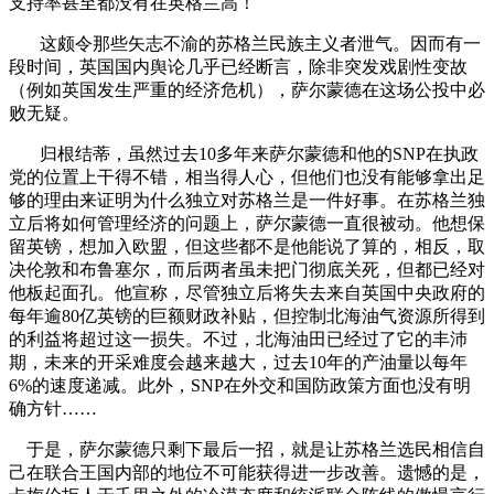
支持率甚至都没有在英格兰高！
这颇令那些矢志不渝的苏格兰民族主义者泄气。因而有一
段时间，英国国内舆论几乎已经断言，除非突发戏剧性变故
（例如英国发生严重的经济危机），萨尔蒙德在这场公投中必
败无疑。
归根结蒂，虽然过去
10
多年来萨尔蒙德和他的
SNP
在执政
党的位置上干得不错，相当得人心，但他们也没有能够拿出足
够的理由来证明为什么独立对苏格兰是一件好事。
在苏格兰独
立后将如何管理经济的问题上，萨尔蒙德一直很被动。他想保
留英镑，想加入欧盟，但这些都不是他能说了算的，相反，取
决伦敦和布鲁塞尔，而后两者虽未把门彻底关死，但都已经对
他板起面孔。他宣称，尽管独立后将失去来自英国中央政府的
每年逾
80
亿英镑的巨额财政补贴，但控制北海油气资源所得到
的利益将超过这一损失。不过，北海油田已经过了它的丰沛
期，未来的开采难度会越来越大，过去
10
年的产油量以每年
6%
的速度递减。此外，
SNP
在外交和国防政策方面也没有明
确方针……
于是，萨尔蒙德只剩下最后一招，就是
让苏格兰选民相信自
己在联合王国内部的地位不可能获得进一步改善。遗憾的是，