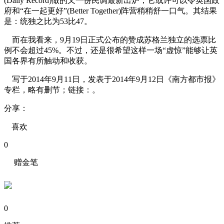
(Daily Record)
做的又一份民调最新出炉，它或许可以令英国政
府和“在一起更好”
(Better Together)
阵营稍稍舒一口气。其结果
是：统独之比为
53
比
47
。
而在我看来，
9
月
19
日正式公布的赞成苏格兰独立的选票比
例不会超过
45%
。不过，还是很希望这样一场“虚惊”能够让英
国各界有所触动和收获。
写于
2014
年
9
月
11
日，发表于
2014
年
9
月
12
日《南方都市报》
专栏，略有删节；链接：
。
分享：
喜欢
0
赠金笔
0