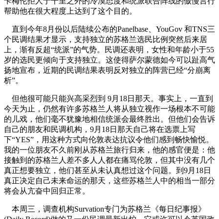
卡梅伦拒人于千里之外的冷漠态度和统派联合阵线的傲慢言行
帮助他在很大程度上达到了这个目的。
直到今年
8
月份以后陆续公布的
Panelbase
、
YouGov
和
TNS
三
个民调结果才显示，支持独立的苏格兰选民比例突然后来居
上，渐有反超“统派”的气势。民调还表明，女性和年龄小于
55
岁的选民更倾向于支持独立。这使得萨尔蒙德如今可以趾高气
扬地宣布，近期的民调结果表明反对独立的阵营已经“分崩离
析”。
但他很可能只能兴高采烈到
9
月
18
日那天。事实上，一直到
今天为止，仍然有许多苏格兰人将从独立视作一场根本不可能
的儿戏，他们毫不犹豫地相信统派会最终胜出。但他们会告诉
自己的朋友和民调机构，
9
月
18
日那天自己将在选票上写
下“
YES
”，用这种方式向伦敦表达抗议令他们感到畅快愉悦。
我的一位朋友不久前刚从苏格兰旅行归来，他的感官便是：他
接触到的苏格兰人差不多人人都在痛骂伦敦，但其中没有几个
真正想要独立，他们甚至从未认真想过这个问题。到
9
月
18
日
真正决定自己未来命运的那天，这些苏格兰人中的相当一部分
将会从亢奋中回归正常。
本周三，调查机构
Survation
专门为苏格兰《每日纪事报》